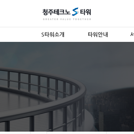
S타워소개
타워안내
인사말
층별안내
조직도
입지조건