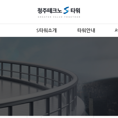
S타워소개
타워안내
인사말
층별안내
조직도
입지조건