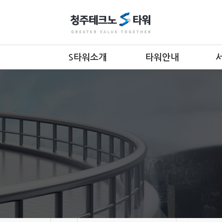
S타워소개
타워안내
인사말
층별안내
조직도
입지조건